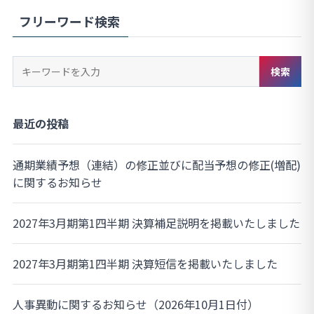
ジ
フリーワード検索
送
り
キ
検索
ー
ワ
ー
最近の投稿
ド
検
通期業績予想（連結）の修正並びに配当予想の修正(増配)
索
に関するお知らせ
2027年3月期第1四半期 決算補足説明を掲載いたしました
2027年3月期第1四半期 決算短信を掲載いたしました
人事異動に関するお知らせ（2026年10月1日付）