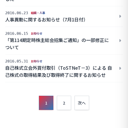
2016.06.23
組織・人事
人事異動に関するお知らせ（7月1日付）
2016.06.15
お知らせ
「第114期定時株主総会招集ご通知」の一部修正に
ついて
2016.05.31
お知らせ
自己株式立会外買付取引（ToSTNeT－3）による 自
己株式の取得結果及び取得終了に関するお知らせ
投
1
2
次へ
稿
の
ペ
ー