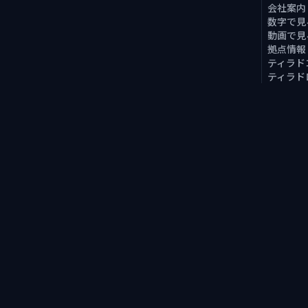
会社案内
数字で見
動画で見
拠点情報
ティラド
ティラド