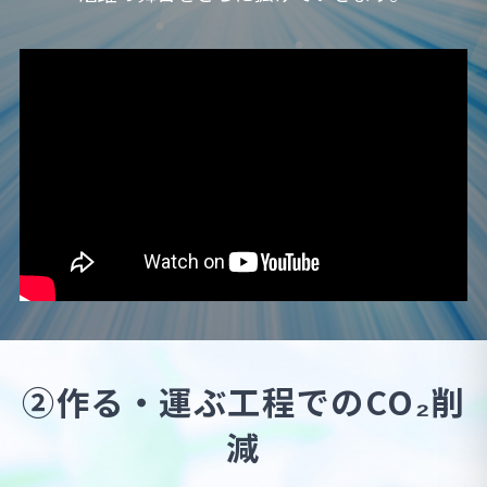
②作る・運ぶ工程でのCO₂削
減