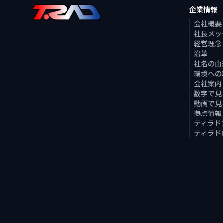
企業情報
会社概要
社長メッ
経営理念
沿革
社名の由
環境への
会社案内
数字で見
動画で見
拠点情報
ティラド
ティラド