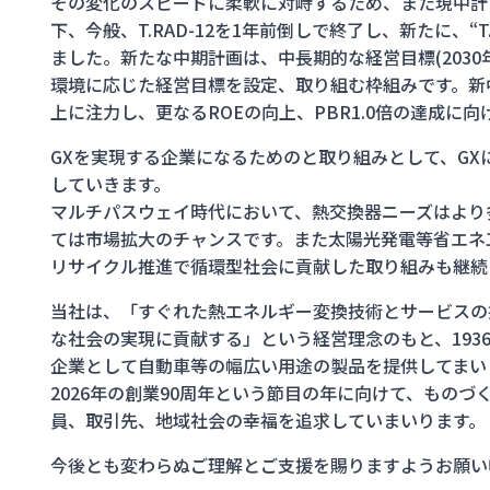
その変化のスピードに柔軟に対峙するため、また現中計
下、今般、T.RAD-12を1年前倒しで終了し、新たに、“T
ました。新たな中期計画は、中長期的な経営目標(203
環境に応じた経営目標を設定、取り組む枠組みです。新
上に注力し、更なるROEの向上、PBR1.0倍の達成に
GXを実現する企業になるためのと取り組みとして、G
していきます。
マルチパスウェイ時代において、熱交換器ニーズはより
ては市場拡大のチャンスです。また太陽光発電等省エネ
リサイクル推進で循環型社会に貢献した取り組みも継続
当社は、「すぐれた熱エネルギー変換技術とサービスの
な社会の実現に貢献する」という経営理念のもと、193
企業として自動車等の幅広い用途の製品を提供してまい
2026年の創業90周年という節目の年に向けて、もの
員、取引先、地域社会の幸福を追求していまいります。
今後とも変わらぬご理解とご支援を賜りますようお願い