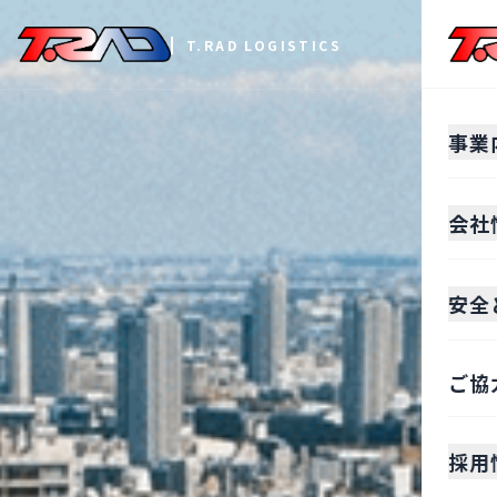
T.RAD LOGISTICS
事業
会社
安全
ご協
採用