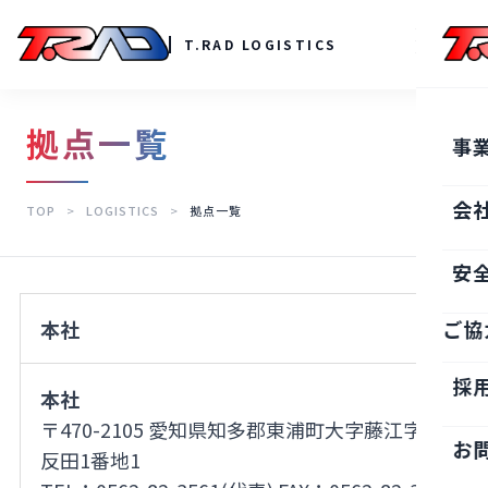
T.RAD LOGISTICS
拠点一覧
事
会
TOP
>
LOGISTICS
>
拠点一覧
安
本社
ご協
採
本社
〒470-2105 愛知県知多郡東浦町大字藤江字六
お
反田1番地1