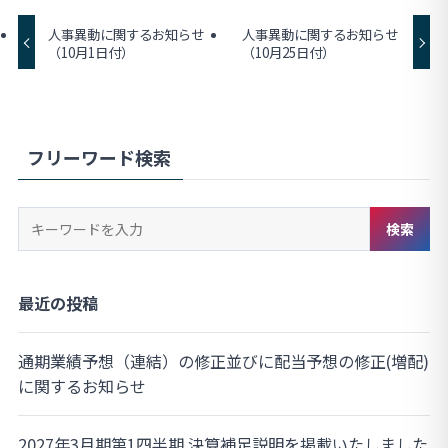
人事異動に関するお知らせ
人事異動に関するお知らせ
（10月1日付）
（10月25日付）
フリーワード検索
キ
検索
ー
ワ
ー
最近の投稿
ド
検
通期業績予想（連結）の修正並びに配当予想の修正(増配)
索
に関するお知らせ
2027年3月期第1四半期 決算補足説明を掲載いたしました