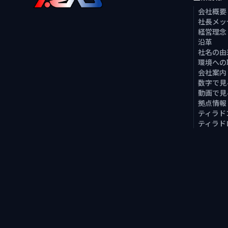
会社概要
社長メッ
経営理念
沿革
社名の由
環境への
会社案内
数字で見
動画で見
拠点情報
ティラド
ティラド