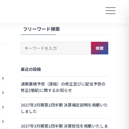
フリーワード検索
キ
検索
ー
ワ
ー
最近の投稿
ド
検
索
通期業績予想（連結）の修正並びに配当予想の
修正(増配)に関するお知らせ
2027年3月期第1四半期 決算補足説明を掲載いた
しました
2027年3月期第1四半期 決算短信を掲載いたしま