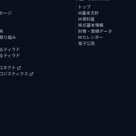
トップ
セージ
IR基本方針
IR資料室
株式基本情報
来
財務・実績データ
取り組み
IRカレンダー
電子公告
るティラド
るティラド
コネクト
ロジスティクス