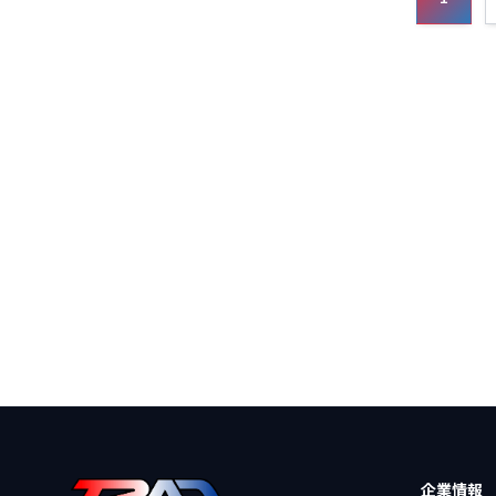
稿
の
ペ
ー
ジ
送
り
企業情報