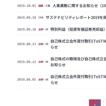
人事異動に関するお知らせ（10
2019.10.01
組織・人事
サステナビリティレポート2019を
2019.09.18
CSR
特別利益（投資有価証券売却益
2019.09.10
決算・IR
自己株式立会外買付取引(ToST
2019.08.23
決算・IR
らせ
自己株式の取得及び自己株式立会外
2019.08.22
決算・IR
お知らせ
自己株式立会外買付取引(ToST
2019.08.05
決算・IR
らせ
投
1