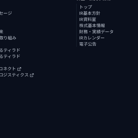
トップ
セージ
IR基本方針
IR資料室
株式基本情報
来
財務・実績データ
取り組み
IRカレンダー
電子公告
るティラド
るティラド
コネクト
ロジスティクス