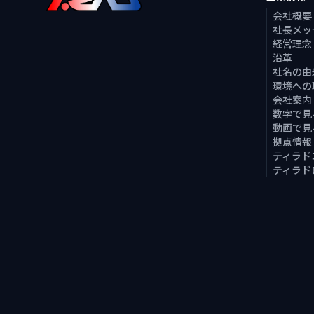
会社概要
社長メッ
経営理念
沿革
社名の由
環境への
会社案内
数字で見
動画で見
拠点情報
ティラド
ティラド