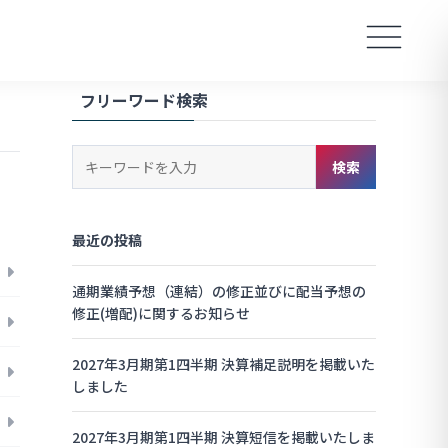
フリーワード検索
キ
検索
ー
ワ
ー
最近の投稿
ド
検
索
通期業績予想（連結）の修正並びに配当予想の
修正(増配)に関するお知らせ
2027年3月期第1四半期 決算補足説明を掲載いた
しました
2027年3月期第1四半期 決算短信を掲載いたしま