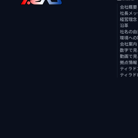
会社概要
社長メッ
経営理念
沿革
社名の由
環境への
会社案内
数字で見
動画で見
拠点情報
ティラド
ティラド