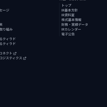
トップ
セージ
IR基本方針
IR資料室
株式基本情報
来
財務・実績データ
取り組み
IRカレンダー
電子公告
るティラド
るティラド
コネクト
ロジスティクス