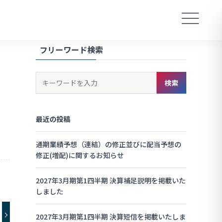
フリーワード検索
キ
検索
ー
ワ
ー
最近の投稿
ド
検
索
通期業績予想（連結）の修正並びに配当予想の
修正(増配)に関するお知らせ
2027年3月期第1四半期 決算補足説明を掲載いた
しました
2027年3月期第1四半期 決算短信を掲載いたしま