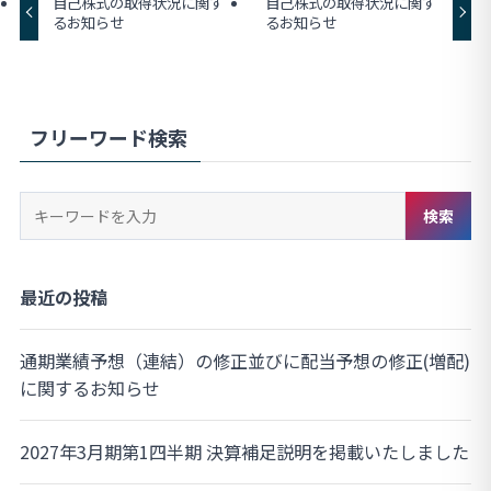
自己株式の取得状況に関す
自己株式の取得状況に関す
るお知らせ
るお知らせ
フリーワード検索
キ
検索
ー
ワ
ー
最近の投稿
ド
検
通期業績予想（連結）の修正並びに配当予想の修正(増配)
索
に関するお知らせ
2027年3月期第1四半期 決算補足説明を掲載いたしました