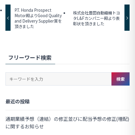
P.T. Honda Prospect
株式会社豊田自動織機トヨ
Motor殿よりGood Quality
タL&Fカンパニー殿より表
and Delivery Supplier賞を
彰状を頂きました
頂きました
フリーワード検索
キ
検索
ー
ワ
ー
最近の投稿
ド
検
通期業績予想（連結）の修正並びに配当予想の修正(増配)
索
に関するお知らせ