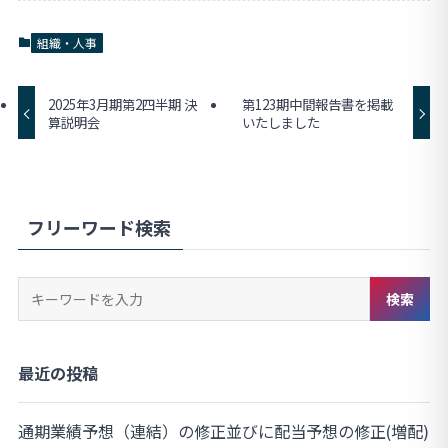
組織・人事
2025年3月期第2四半期 決
第123期中間報告書を掲載
算説明会
いたしました
フリーワード検索
キ
検索
ー
ワ
ー
最近の投稿
ド
検
通期業績予想（連結）の修正並びに配当予想の修正(増配)
索