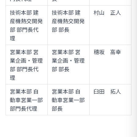
技術本部 建
技術本部 建
村山 正人
産機熱交開発
産機熱交開発
部 部門長代
部 部長
理
営業本部 営
営業本部 営
穗坂 高幸
業企画・管理
業企画・管理
部 部門長代
部 部長
理
営業本部 自
営業本部 自
臼田 拓人
動車営業一部
動車営業一部
部門長代理
部長