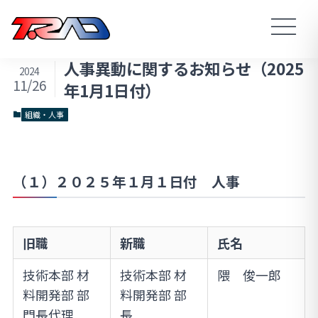
人事異動に関するお知らせ（2025
2024
11/26
年1月1日付）
組織・人事
（１）２０２５年１月１日付 人事
旧職
新職
氏名
技術本部 材
技術本部 材
隈 俊一郎
料開発部 部
料開発部 部
門長代理
長