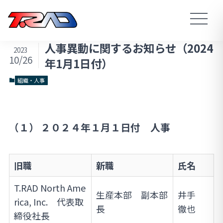
人事異動に関するお知らせ（2024
2023
10/26
年1月1日付）
組織・人事
（１） ２０２４年１月１日付 人事
旧職
新職
氏名
T.RAD North Ame
生産本部 副本部
井手
rica, Inc. 代表取
長
徹也
締役社長