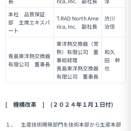
長
rica, Inc. 副社長
淳
本社 品質保証
T.RAD North Ame
渋川
部 主席エキスパ
rica, Inc. 副社長
治信
ート
東洋熱交換器（常
熟）有限公司 董
和久
青島東洋熱交換器
事総経理
田 幹
有限公司 董事長
青島東洋熱交換器
也
有限公司 董事長
[ 機構改革 ] (２０２４年１月１日付)
１． 生産技術開発部門を技術本部から生産本部