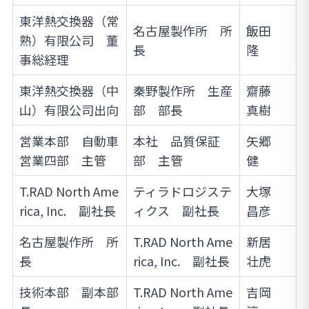
東洋熱交換器（常
名古屋製作所 所
飯田
熟）有限公司 董
長
隆
事総経理
東洋熱交換器（中
秦野製作所 生産
齋藤
山）有限公司出向
部 部長
真樹
営業本部 自動車
本社 品質保証
矢郷
営業四部 主管
部 主管
健
T.RAD North Ame
ティラドロジステ
大塚
rica, Inc. 副社長
ィクス 副社長
昌彦
名古屋製作所 所
T.RAD North Ame
新居
長
rica, Inc. 副社長
壮虎
技術本部 副本部
T.RAD North Ame
吉岡