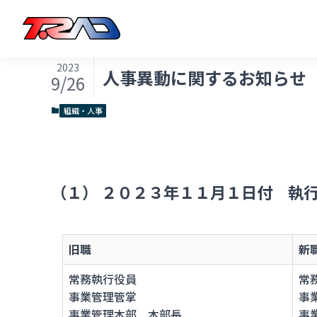
2023
人事異動に関するお知らせ（2
9/26
組織・人事
（１） ２０２３年１１月１日付 執
旧職
新
常務執行役員
常
事業管理管掌
事
事業管理本部 本部長
事