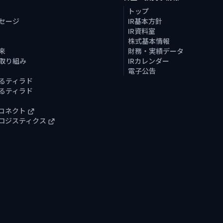
トップ
セージ
IR基本方針
IR資料室
株式基本情報
来
財務・実績データ
取り組み
IRカレンダー
電子公告
るティラド
るティラド
コネクト
ロジスティクス