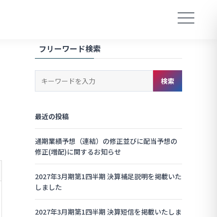
フリーワード検索
キ
検索
ー
ワ
ー
最近の投稿
ド
検
索
通期業績予想（連結）の修正並びに配当予想の
修正(増配)に関するお知らせ
2027年3月期第1四半期 決算補足説明を掲載いた
しました
2027年3月期第1四半期 決算短信を掲載いたしま