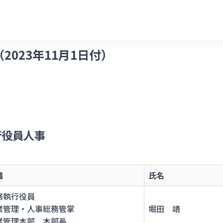
023年11月1日付）
行役員人事
職
氏名
務執行役員
業管理・人事総務管掌
堀田 靖
業管理本部 本部長