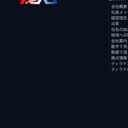
会社概要
社長メッ
経営理念
沿革
社名の由
環境への
会社案内
数字で見
動画で見
拠点情報
ティラド
ティラド