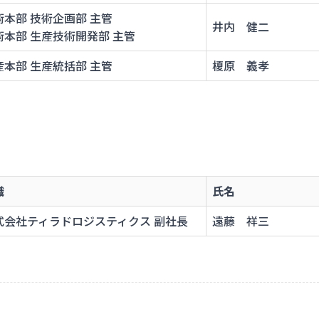
術本部 技術企画部 主管
井内 健二
術本部 生産技術開発部 主管
産本部 生産統括部 主管
榎原 義孝
職
氏名
式会社ティラドロジスティクス 副社長
遠藤 祥三