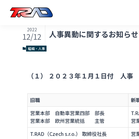
2022
人事異動に関するお知らせ（
12/12
組織・人事
（１） ２０２３年１月１日付 人事
旧職
新
営業本部 自動車営業四部 部長
T.
営業本部 欧州営業統括 主管
営
T.RAD（Czech s.r.o.） 取締役社長
営