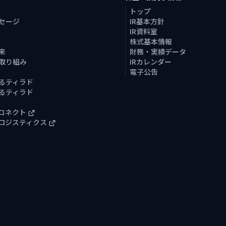
トップ
セージ
IR基本方針
IR資料室
株式基本情報
来
財務・実績データ
取り組み
IRカレンダー
電子公告
るティラド
るティラド
コネクト
ロジスティクス