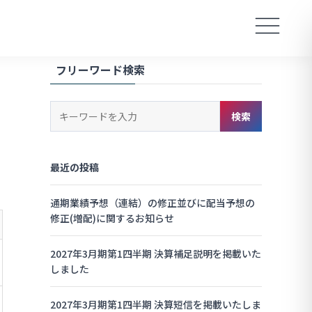
フリーワード検索
キ
検索
ー
ワ
ー
最近の投稿
ド
検
索
通期業績予想（連結）の修正並びに配当予想の
修正(増配)に関するお知らせ
2027年3月期第1四半期 決算補足説明を掲載いた
しました
2027年3月期第1四半期 決算短信を掲載いたしま