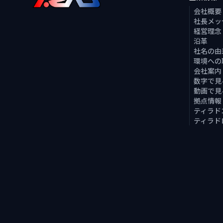
会社概要
社長メッ
経営理念
沿革
社名の由
環境への
会社案内
数字で見
動画で見
拠点情報
ティラド
ティラド