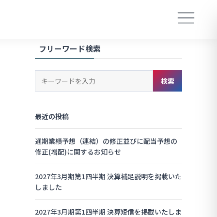
フリーワード検索
キ
検索
ー
ワ
ー
最近の投稿
ド
検
索
通期業績予想（連結）の修正並びに配当予想の
修正(増配)に関するお知らせ
2027年3月期第1四半期 決算補足説明を掲載いた
しました
2027年3月期第1四半期 決算短信を掲載いたしま