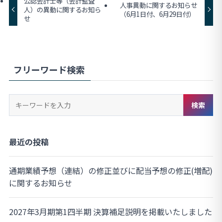
公認会計士等（会計監査
人事異動に関するお知らせ
人）の異動に関するお知ら
（6月1日付、6月29日付）
せ
フリーワード検索
キ
検索
ー
ワ
ー
最近の投稿
ド
検
通期業績予想（連結）の修正並びに配当予想の修正(増配)
索
に関するお知らせ
2027年3月期第1四半期 決算補足説明を掲載いたしました