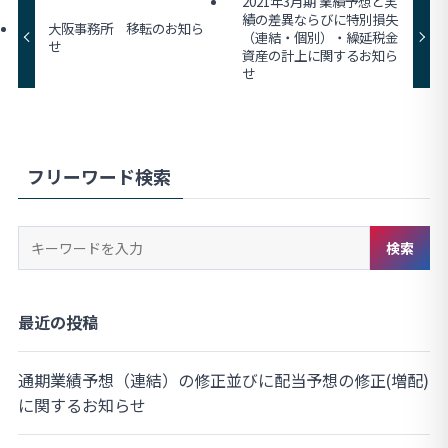
2021年3月期 業績予想と実
績の差異ならびに特別損失
大阪事務所 移転のお知ら
（連結・個別）・繰延税金
せ
資産の計上に関するお知ら
せ
フリーワード検索
キ
検索
ー
ワ
ー
最近の投稿
ド
検
通期業績予想（連結）の修正並びに配当予想の修正(増配)
索
に関するお知らせ