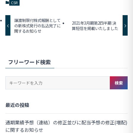
CSR
譲渡制限付株式報酬として
2021年3月期第2四半期 決
の新株式発行の払込完了に
算短信を掲載いたしました
関するお知らせ
フリーワード検索
キ
検索
ー
ワ
ー
最近の投稿
ド
検
通期業績予想（連結）の修正並びに配当予想の修正(増配)
索
に関するお知らせ