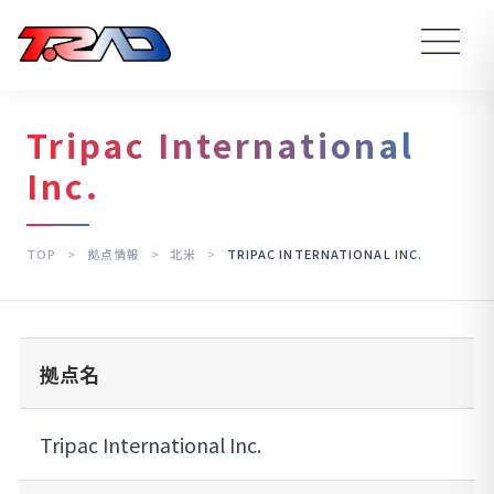
Tripac International
Inc.
TOP
>
拠点情報
>
北米
>
TRIPAC INTERNATIONAL INC.
拠点名
Tripac International Inc.