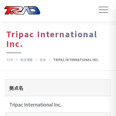
Tripac International
Inc.
TOP
>
拠点情報
>
北米
>
TRIPAC INTERNATIONAL INC.
拠点名
Tripac International Inc.