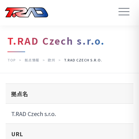
T.RAD Czech s.r.o.
TOP
>
拠点情報
>
欧州
>
T.RAD CZECH S.R.O.
拠点名
T.RAD Czech s.r.o.
URL