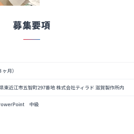
募集要項
３ヶ月）
滋賀県東近江市五智町297番地 株式会社ティラド 滋賀製作所内
PowerPoint 中級