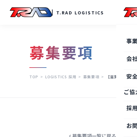
T.RAD LOGISTICS
事
募集要項
会
安
TOP
>
LOGISTICS 採用
>
募集要項
>
【滋賀営業所】
ご協
採
お
募集要項一覧に戻る