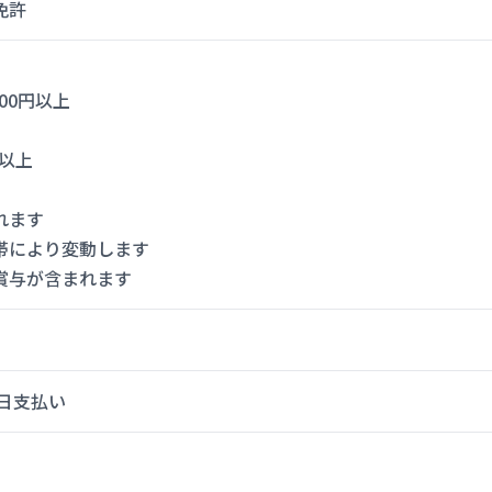
免許
,000円以上
円以上
れます
帯により変動します
賞与が含まれます
5日支払い