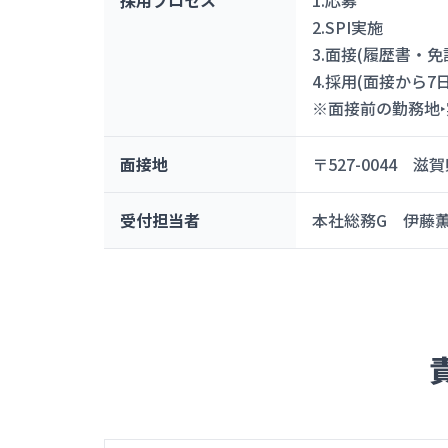
採用プロセス
1.応募
2.SPI実施
3.面接(履歴書・
4.採用(面接から
※面接前の勤務地
面接地
〒527-0044 
受付担当者
本社総務G 伊藤薫美 （